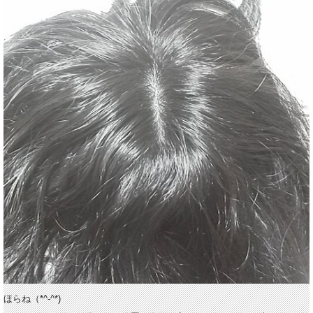
ほらね（*^-^*)