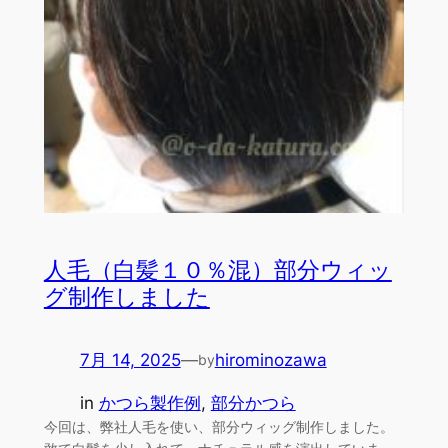
人毛（白髪１０％混）部分ウィッ
グ制作しました
7月 14, 2025
—
hirominozawa
by
in
かつら製作例
, 
部分かつら
今回は、弊社人毛を使い、部分ウィッグ制作しました。