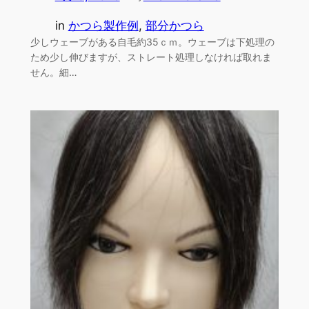
in
かつら製作例
, 
部分かつら
少しウェーブがある自毛約35ｃｍ。ウェーブは下処理の
ため少し伸びますが、ストレート処理しなければ取れま
せん。細…