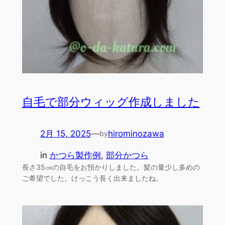
自毛で部分ウィッグ作成しました
2月 15, 2025
—
hirominozawa
by
in
かつら製作例
, 
部分かつら
長さ35㎝の自毛をお預かりしました。髪の量少し多めの
ご希望でした。けっこう長く出来ましたね。