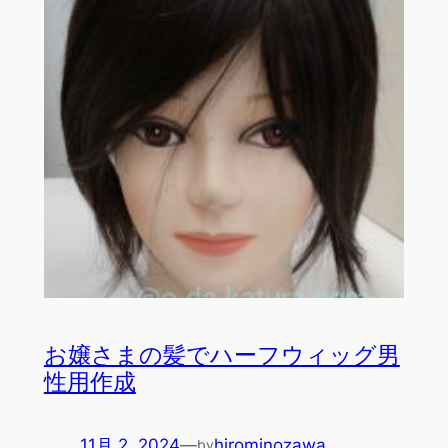
お嬢さまの髪でハーフウィッグ男
性用作成
11月 2, 2024
—
hirominozawa
by