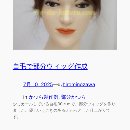
自毛で部分ウィッグ作成
7月 10, 2025
—
hirominozawa
by
in
かつら製作例
, 
部分かつら
少しカールしている自毛30ｃｍで、部分ウィッグを作り
ました。優しいうごきのあるふわっとした仕上がりで
す。