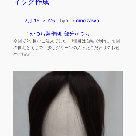
ィッグ作成
2月 15, 2025
—
hirominozawa
by
in
かつら製作例
, 
部分かつら
今回で2つ目のご注文でした。1個目は自毛で制作。前回
の自毛と同じで、少しグリーンの入ったこだわりのお色
のご指定…