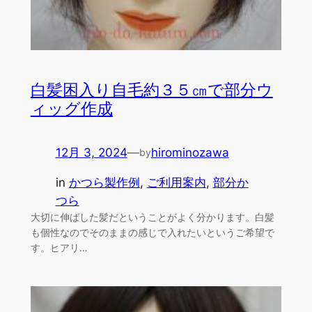
白髪困入り自毛約３５㎝で部分ウ
ィッグ作成
12月 3, 2024
—
hirominozawa
by
in
かつら製作例
, 
ご利用案内
, 
部分か
つら
大切に伸ばした髪だということがよく分かります。白髪
も個性なのでそのままの感じで入れたいというご希望で
す。ヒアリ…