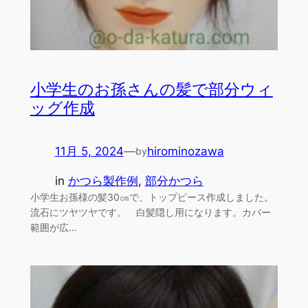
小学生のお孫さんの髪で部分ウィ
ッグ作成
11月 5, 2024
—
hirominozawa
by
in
かつら製作例
, 
部分かつら
小学生お孫様の髪30㎝で、トップピース作成しました。
流石にツヤツヤです。 白髪隠し用になります。カバー
範囲が広…