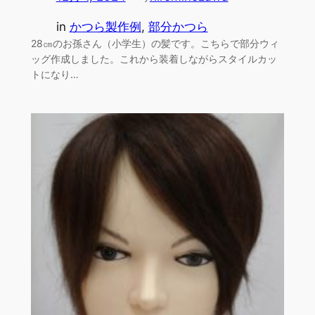
in
かつら製作例
, 
部分かつら
28㎝のお孫さん（小学生）の髪です。こちらで部分ウィ
ッグ作成しました。これから装着しながらスタイルカッ
トになり…