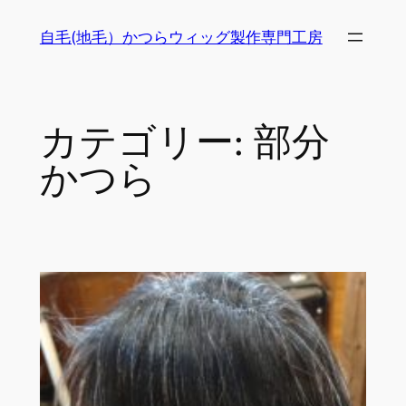
内
自毛(地毛）かつらウィッグ製作専門工房
容
を
ス
キ
カテゴリー:
部分
ッ
プ
かつら