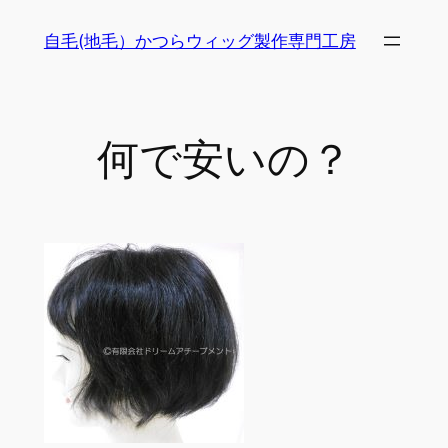
内
自毛(地毛）かつらウィッグ製作専門工房
容
を
ス
キ
何で安いの？
ッ
プ